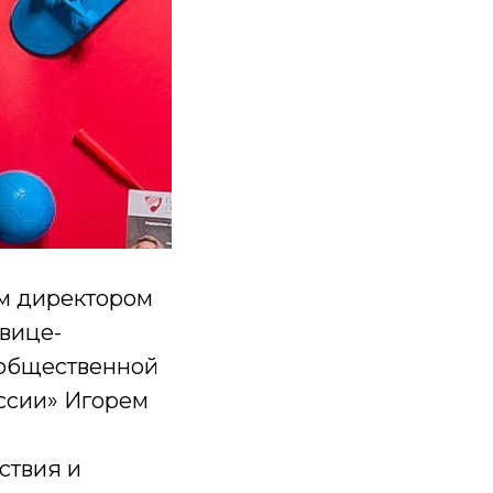
ым директором
вице-
 общественной
ссии» Игорем
ствия и