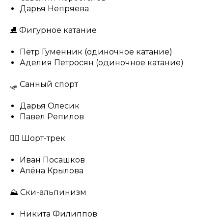
Дарья Непряева
⛸ Фигурное катание
Пётр Гуменник (одиночное катание)
Аделия Петросян (одиночное катание)
🛷 Санный спорт
Дарья Олесик
Павел Репилов
🏃‍♂️ Шорт-трек
Иван Посашков
Алёна Крылова
⛰ Ски-альпинизм
Никита Филиппов